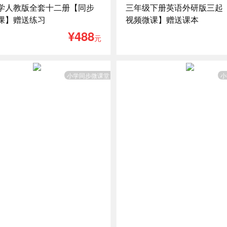
学人教版全套十二册【同步
三年级下册英语外研版三起
课】赠送练习
视频微课】赠送课本
¥488
元
小学同步微课堂
小